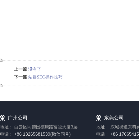
上一篇
没有了
下一篇
站群SEO操作技巧
广州公司
东莞公司
地址：
白云区同德围德康路富骏大厦3层
地址：
东城街道东科路
电话：
+86 13265681539(微信同号)
电话：
+86 1766541